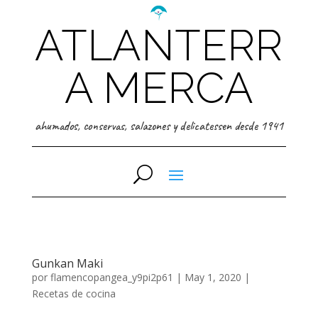
ATLANTERR
A MERCA
ahumados, conservas, salazones y delicatessen desde 1941
Gunkan Maki
por
flamencopangea_y9pi2p61
|
May 1, 2020
|
Recetas de cocina