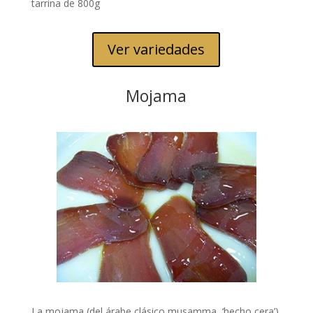
tarrina de 800g
Ver variedades
Mojama
La mojama (del árabe clásico musamma, ‘hecho cera’)